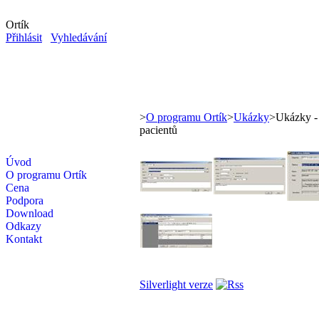
Ortík
Přihlásit
Vyhledávání
>
O programu Ortík
>
Ukázky
>
Ukázky -
pacientů
Úvod
O programu Ortík
Cena
Podpora
Download
Odkazy
Kontakt
Silverlight verze